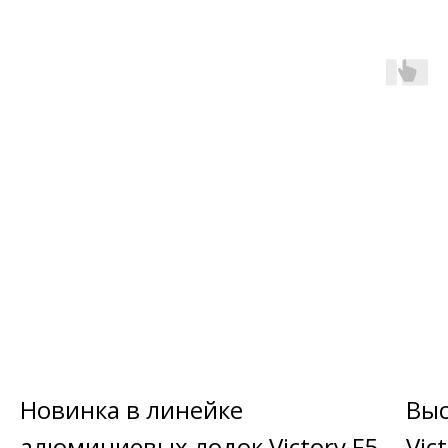
Новинка в линейке
Выс
алюминиевых лодок Victory F5
Vic