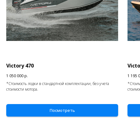
Victory 470
Vict
1 050 000
р.
1 195 
*Стоимость лодки в стандартной комплектации, без учета
*Стоим
стоимости мотора.
стоимо
Посмотреть