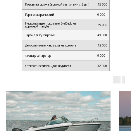
Подсветка салона (врезной светильник, 3шт.)
15 000
Горн электрический
9 000
Нескользящее покрытие EvaDeck на
39 000
кормовой палубе
Тарга для буксировки
49 000
Декоративные накладки на консоль
12 000
Фильтр сепаратор
9 000
Стеклоочиститель для водителя
32 000