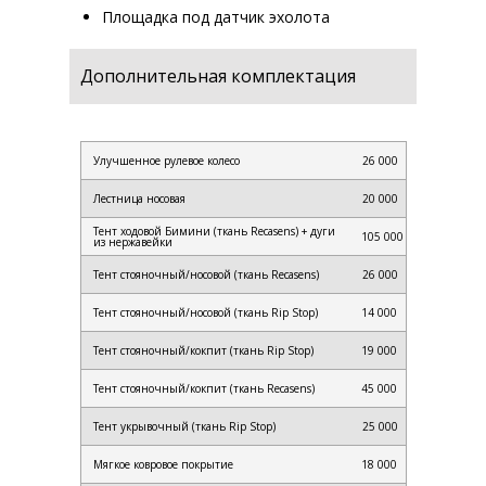
Площадка под датчик эхолота
Дополнительная комплектация
Улучшенное рулевое колесо
26 000
Лестница носовая
20 000
Тент ходовой Бимини (ткань Recasens) + дуги
105 000
из нержавейки
Тент стояночный/носовой (ткань Recasens)
26 000
Тент стояночный/носовой (ткань Rip Stop)
14 000
Тент стояночный/кокпит (ткань Rip Stop)
19 000
Тент стояночный/кокпит (ткань Recasens)
45 000
Тент укрывочный (ткань Rip Stop)
25 000
Мягкое ковровое покрытие
18 000