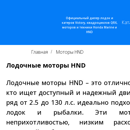
Официальный дилер лодок и
Кат
катеров Victory, квадроциклов QRX,
моторов и техники Honda Marine и
HND
Главная
Моторы HND
/
Лодочные моторы HND
Лодочные моторы HND – это отлично
кто ищет доступный и надежный дв
ряд от 2.5 до 130 л.с. идеально под
лодок и рыбалки. Эти мот
неприхотливостью, низким рас