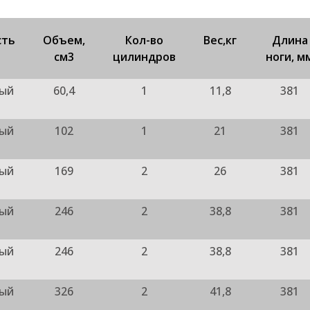
сть
Объем,
Кол-во
Вес,кг
Длина
см3
цилиндров
ноги, м
ный
60,4
1
11,8
381
ный
102
1
21
381
ный
169
2
26
381
ный
246
2
38,8
381
ный
246
2
38,8
381
ный
326
2
41,8
381