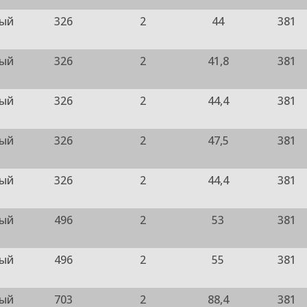
ный
326
2
44
381
ный
326
2
41,8
381
ный
326
2
44,4
381
ный
326
2
47,5
381
ный
326
2
44,4
381
ный
496
2
53
381
ный
496
2
55
381
ный
703
2
88,4
381