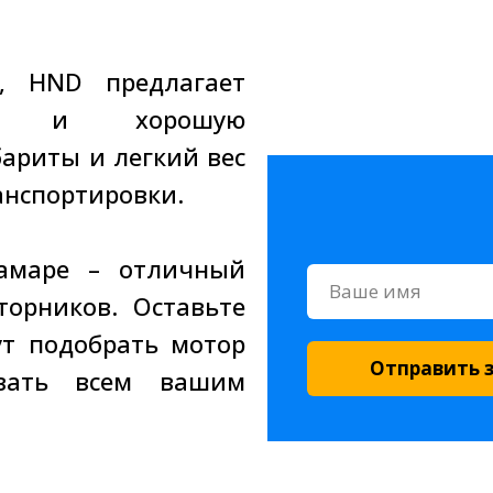
, HND предлагает
рки и хорошую
ариты и легкий вес
анспортировки.
амаре – отличный
орников. Оставьте
ут подобрать мотор
Отправить 
овать всем вашим