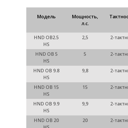
Модель
Мощность,
Тактно
л.с.
HND OB2.5
2,5
2-такт
HS
HND OB 5
5
2-такт
HS
HND OB 9.8
9,8
2-такт
HS
HND OB 15
15
2-такт
HS
HND OB 9.9
9,9
2-такт
HS
HND OB 20
20
2-такт
HS