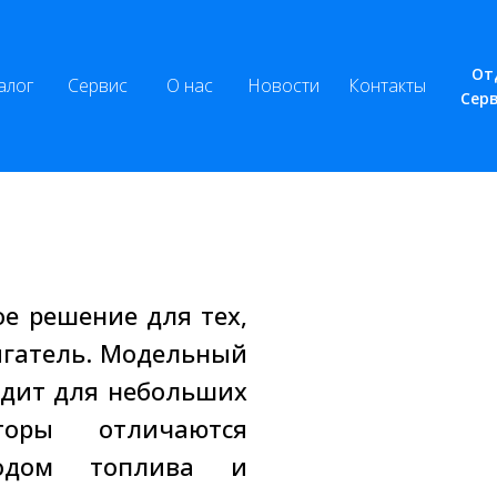
От
алог
Сервис
О нас
Новости
Контакты
Сер
е решение для тех,
игатель. Модельный
ходит для небольших
оры отличаются
ходом топлива и