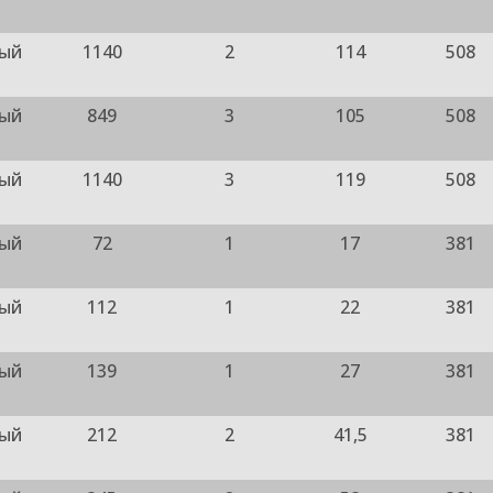
ный
1140
2
114
508
ный
849
3
105
508
ный
1140
3
119
508
ный
72
1
17
381
ный
112
1
22
381
ный
139
1
27
381
ный
212
2
41,5
381